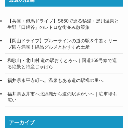
最近の投稿
【兵庫・但馬ドライブ】S660で巡る秘湯・黒川温泉と
生野「口銀谷」のレトロな街並み散策旅
【岡山ドライブ】ブルーラインの道の駅＆牛窓オリー
ブ園を満喫！絶品グルメとおすすめ土産
和歌山・北山村 道の駅おくとろへ｜国道169号線で巡
る絶景と特産じゃばら
福井県永平寺町へ。温泉もある道の駅禅の里へ
福井県坂井市へ北潟湖から道の駅さかいへ｜駐車場も
広い
アーカイブ