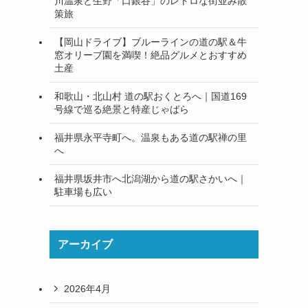
川温泉と生野「口銀谷」のレトロな街並み散
策旅
【岡山ドライブ】ブルーラインの道の駅＆牛
窓オリーブ園を満喫！絶品グルメとおすすめ
土産
和歌山・北山村 道の駅おくとろへ｜国道169
号線で巡る絶景と特産じゃばら
福井県永平寺町へ。温泉もある道の駅禅の里
へ
福井県坂井市へ北潟湖から道の駅さかいへ｜
駐車場も広い
アーカイブ
2026年4月