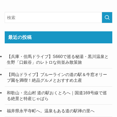
最近の投稿
【兵庫・但馬ドライブ】S660で巡る秘湯・黒川温泉と
生野「口銀谷」のレトロな街並み散策旅
【岡山ドライブ】ブルーラインの道の駅＆牛窓オリー
ブ園を満喫！絶品グルメとおすすめ土産
和歌山・北山村 道の駅おくとろへ｜国道169号線で巡
る絶景と特産じゃばら
福井県永平寺町へ。温泉もある道の駅禅の里へ