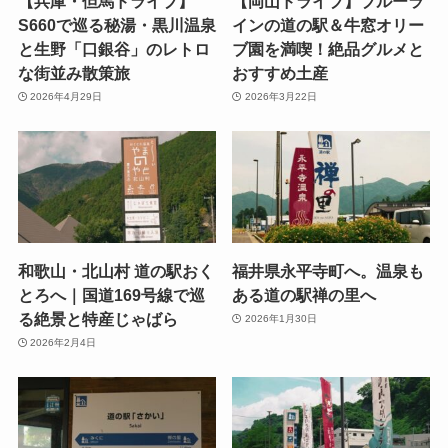
【兵庫・但馬ドライブ】
【岡山ドライブ】ブルーラ
S660で巡る秘湯・黒川温泉
インの道の駅＆牛窓オリー
と生野「口銀谷」のレトロ
ブ園を満喫！絶品グルメと
な街並み散策旅
おすすめ土産
2026年4月29日
2026年3月22日
和歌山・北山村 道の駅おく
福井県永平寺町へ。温泉も
とろへ｜国道169号線で巡
ある道の駅禅の里へ
る絶景と特産じゃばら
2026年1月30日
2026年2月4日