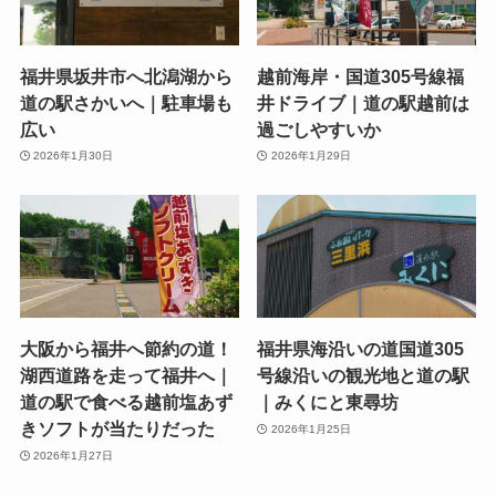
福井県坂井市へ北潟湖から
越前海岸・国道305号線福
道の駅さかいへ｜駐車場も
井ドライブ｜道の駅越前は
広い
過ごしやすいか
2026年1月30日
2026年1月29日
大阪から福井へ節約の道！
福井県海沿いの道国道305
湖西道路を走って福井へ｜
号線沿いの観光地と道の駅
道の駅で食べる越前塩あず
｜みくにと東尋坊
きソフトが当たりだった
2026年1月25日
2026年1月27日