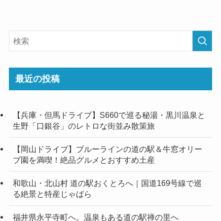
最近の投稿
【兵庫・但馬ドライブ】S660で巡る秘湯・黒川温泉と
生野「口銀谷」のレトロな街並み散策旅
【岡山ドライブ】ブルーラインの道の駅＆牛窓オリー
ブ園を満喫！絶品グルメとおすすめ土産
和歌山・北山村 道の駅おくとろへ｜国道169号線で巡
る絶景と特産じゃばら
福井県永平寺町へ。温泉もある道の駅禅の里へ