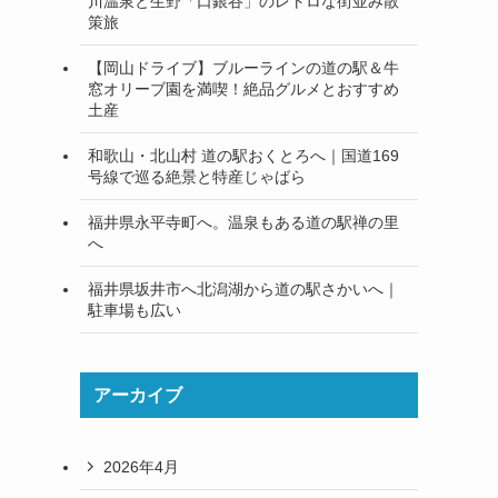
川温泉と生野「口銀谷」のレトロな街並み散
策旅
【岡山ドライブ】ブルーラインの道の駅＆牛
窓オリーブ園を満喫！絶品グルメとおすすめ
土産
和歌山・北山村 道の駅おくとろへ｜国道169
号線で巡る絶景と特産じゃばら
福井県永平寺町へ。温泉もある道の駅禅の里
へ
福井県坂井市へ北潟湖から道の駅さかいへ｜
駐車場も広い
アーカイブ
2026年4月