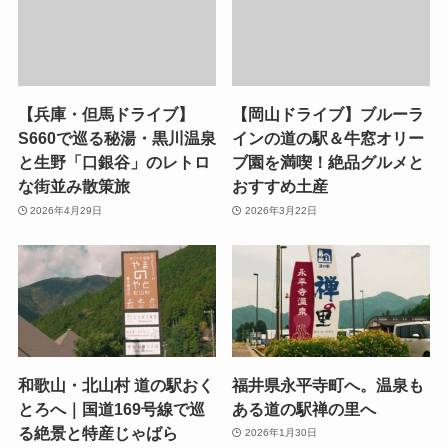
【兵庫・但馬ドライブ】
【岡山ドライブ】ブルーラ
S660で巡る秘湯・黒川温泉
インの道の駅＆牛窓オリー
と生野「口銀谷」のレトロ
ブ園を満喫！絶品グルメと
な街並み散策旅
おすすめ土産
2026年4月29日
2026年3月22日
和歌山・北山村 道の駅おく
福井県永平寺町へ。温泉も
とろへ｜国道169号線で巡
ある道の駅禅の里へ
る絶景と特産じゃばら
2026年1月30日