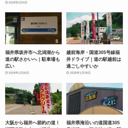
2026年2月4日
福井県坂井市へ北潟湖から
越前海岸・国道305号線福
道の駅さかいへ｜駐車場も
井ドライブ｜道の駅越前は
広い
過ごしやすいか
2026年1月30日
2026年1月29日
大阪から福井へ節約の道！
福井県海沿いの道国道305