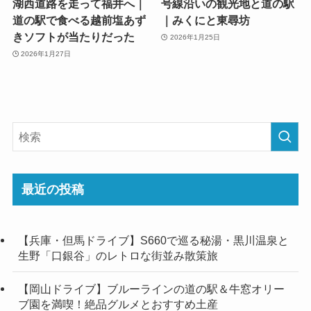
湖西道路を走って福井へ｜
号線沿いの観光地と道の駅
道の駅で食べる越前塩あず
｜みくにと東尋坊
きソフトが当たりだった
2026年1月25日
2026年1月27日
最近の投稿
【兵庫・但馬ドライブ】S660で巡る秘湯・黒川温泉と
生野「口銀谷」のレトロな街並み散策旅
【岡山ドライブ】ブルーラインの道の駅＆牛窓オリー
ブ園を満喫！絶品グルメとおすすめ土産